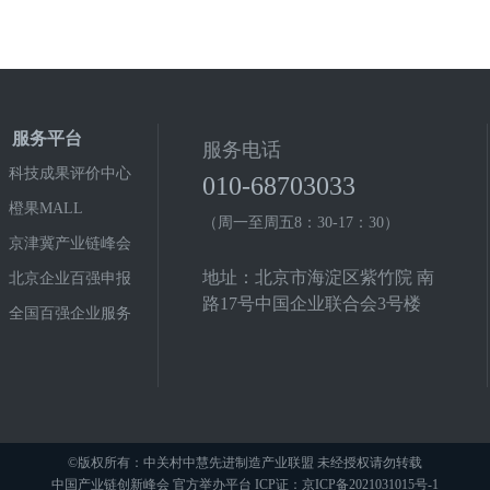
服务平台
服务电话
科技成果评价中心
010-68703033
橙果MALL
（周一至周五8：30-17：30）
京津冀产业链峰会
地址：北京市海淀区紫竹院 南
北京企业百强申报
路17号中国企业联合会3号楼
全国百强企业服务
©版权所有：中关村中慧先进制造产业联盟 未经授权请勿转载
中国产业链创新峰会 官方举办平台 ICP证：京ICP备2021031015号-1