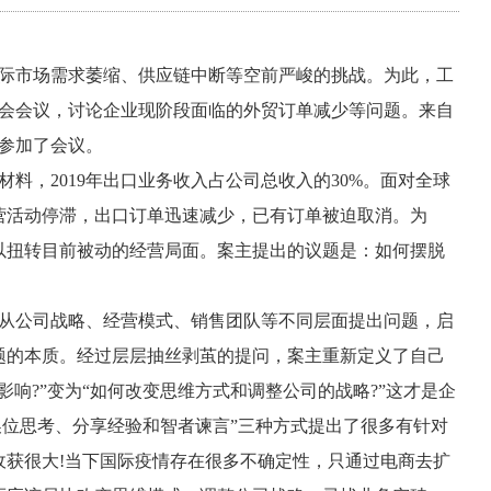
际市场需求萎缩、供应链中断等空前严峻的挑战。为此，工
董会会议，讨论企业现阶段面临的外贸订单减少等问题。来自
家参加了会议。
，2019年出口业务收入占公司总收入的30%。面对全球
营活动停滞，出口订单迅速减少，已有订单被迫取消。为
以扭转目前被动的经营局面。案主提出的议题是：如何摆脱
从公司战略、经营模式、销售团队等不同层面提出问题，启
题的本质。经过层层抽丝剥茧的提问，案主重新定义了自己
响?”变为“如何改变思维方式和调整公司的战略?”这才是企
换位思考、分享经验和智者谏言”三种方式提出了很多有针对
收获很大!当下国际疫情存在很多不确定性，只通过电商去扩